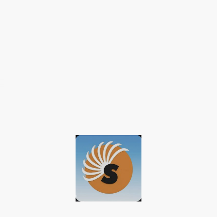
© baqun 2026 Urheberrecht. Alle Rechte vorbehalten.